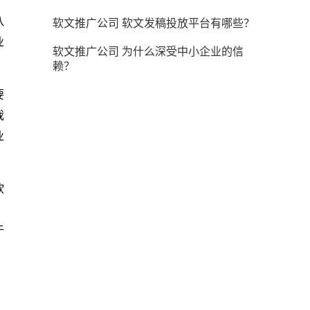
八
软文推广公司 软文发稿投放平台有哪些？
业
软文推广公司 为什么深受中小企业的信
赖？
要
我
业
软
，
于